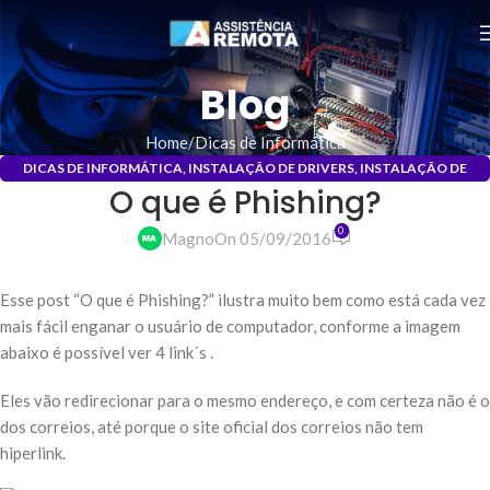
Blog
Home
Dicas de Informática
DICAS DE INFORMÁTICA
,
INSTALAÇÃO DE DRIVERS
,
INSTALAÇÃO DE
O que é Phishing?
PROGRAMAS
,
MANUTENÇÃO DE COMPUTADORES
0
Magno
On 05/09/2016
Esse post “O que é Phishing?” ilustra muito bem como está cada vez
mais fácil enganar o usuário de computador, conforme a imagem
abaixo é possível ver 4 link´s .
Eles vão redirecionar para o mesmo endereço, e com certeza não é o
dos correios, até porque o site oficial dos correios não tem
hiperlink.