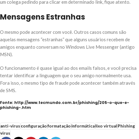
um colega pedindo para clicar em determinado link, fique atento.
Mensagens Estranhas
O mesmo pode acontecer com você. Outros casos comuns são
aquelas mensagens “estranhas” que alguns usuários recebem de
amigos enquanto conversam no Windows Live Messenger (antigo
MSN).
O funcionamento é quase igual ao dos emails falsos, e você precisa
tentar identificar a linguagem que o seu amigo normalmente usa.
Fora isso, o mesmo tipo de fraude pode acontecer também através
de SMS.
Fonte: http://www.tecmundo.com.br/phishing/205-o-que-e-
phishing-.htm
anti-virus
configuração
formatação
informática
lixo virtual
Phishing
virus