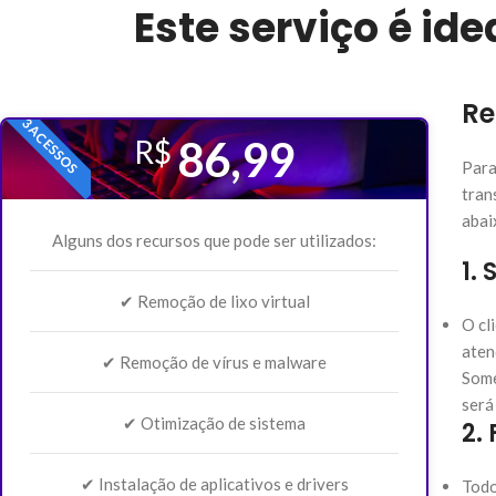
Este serviço é id
Re
3 ACESSOS
86,99
R$
Para
tran
abai
Alguns dos recursos que pode ser utilizados:
1.
✔ Remoção de lixo virtual
O cl
aten
✔ Remoção de vírus e malware
Some
será
✔ Otimização de sistema
2.
✔ Instalação de aplicativos e drivers
Todo