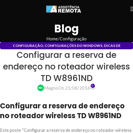
Blog
Home
Configuração
CONFIGURAÇÃO
,
CONFIGURAÇÕES DO WINDOWS
,
DICAS DE
Configurar a reserva de
INFORMÁTICA
,
INSTALAÇÃO
,
INSTALAÇÃO DE DRIVERS
,
REDES
,
REDES DE
COMPUTADORES
endereço no roteador wireless
TD W8961ND
0
Magno
On 21/08/2016
Configurar a reserva de endereço
no roteador wireless TD W8961ND
Este poste “Configurar a reserva de endereço no roteador wireless