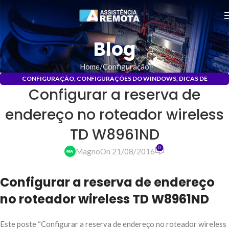
Blog
Home
Configuração
CONFIGURAÇÃO
,
CONFIGURAÇÕES DO WINDOWS
,
DICAS DE
Configurar a reserva de
INFORMÁTICA
,
INSTALAÇÃO
,
INSTALAÇÃO DE DRIVERS
,
REDES
,
REDES DE
COMPUTADORES
endereço no roteador wireless
TD W8961ND
0
Magno
On 21/08/2016
Configurar a reserva de endereço
no roteador wireless TD W8961ND
Este poste “Configurar a reserva de endereço no roteador wireless