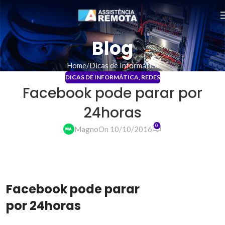
Blog
Home
Dicas de Informática
DICAS DE INFORMÁTICA
,
REDES
Facebook pode parar por
24horas
0
Magno
On 10/10/2016
Facebook pode parar
por 24horas