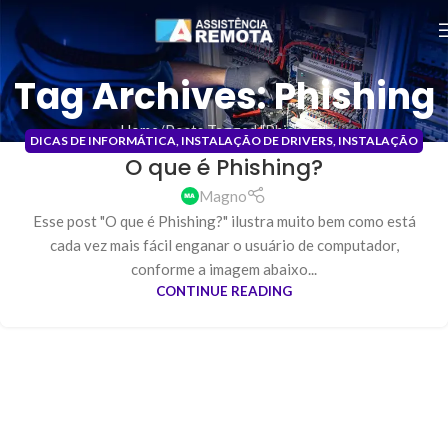
Tag Archives: Phishing
Home
Posts Tagged "Phishing"
DICAS DE INFORMÁTICA
,
INSTALAÇÃO DE DRIVERS
,
INSTALAÇÃO
O que é Phishing?
DE PROGRAMAS
,
MANUTENÇÃO DE COMPUTADORES
05
SET
Magno
Esse post "O que é Phishing?" ilustra muito bem como está
cada vez mais fácil enganar o usuário de computador,
conforme a imagem abaixo...
CONTINUE READING