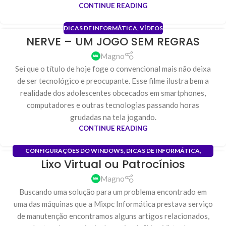
CONTINUE READING
DICAS DE INFORMÁTICA
,
VÍDEOS
NERVE – UM JOGO SEM REGRAS
29
ABR
Magno
Sei que o título de hoje foge o convencional mais não deixa
de ser tecnológico e preocupante. Esse filme ilustra bem a
realidade dos adolescentes obcecados em smartphones,
computadores e outras tecnologias passando horas
grudadas na tela jogando.
CONTINUE READING
CONFIGURAÇÕES DO WINDOWS
,
DICAS DE INFORMÁTICA
,
Lixo Virtual ou Patrocínios
INSTALAÇÃO
,
OTIMIZAÇÃO DE SISTEMA
,
REDES
,
REDES DE
01
COMPUTADORES
,
SUPORTE REMOTO
DEZ
Magno
Buscando uma solução para um problema encontrado em
uma das máquinas que a Mixpc Informática prestava serviço
de manutenção encontramos alguns artigos relacionados,