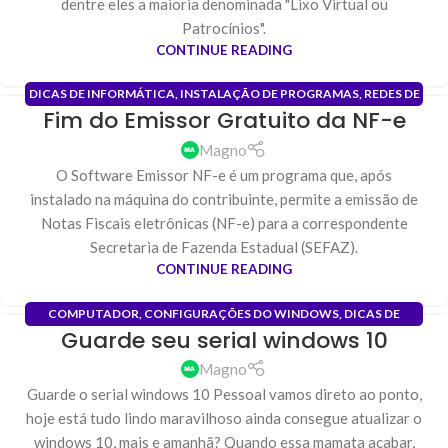
dentre eles a maioria denominada "Lixo Virtual ou
Patrocínios".
CONTINUE READING
DICAS DE INFORMÁTICA
,
INSTALAÇÃO DE PROGRAMAS
,
REDES DE
Fim do Emissor Gratuito da NF-e
COMPUTADORES
,
SOFTWARE
11
NOV
Magno
O Software Emissor NF-e é um programa que, após
instalado na máquina do contribuinte, permite a emissão de
Notas Fiscais eletrônicas (NF-e) para a correspondente
Secretaria de Fazenda Estadual (SEFAZ).
CONTINUE READING
COMPUTADOR
,
CONFIGURAÇÕES DO WINDOWS
,
DICAS DE
Guarde seu serial windows 10
INFORMÁTICA
,
INSTALAÇÃO DE PROGRAMAS
,
MANUTENÇÃO DE
12
COMPUTADORES
,
SOFTWARE
,
SUPORTE REMOTO
OUT
Magno
Guarde o serial windows 10 Pessoal vamos direto ao ponto,
hoje está tudo lindo maravilhoso ainda consegue atualizar o
windows 10, mais e amanhã? Quando essa mamata acabar,