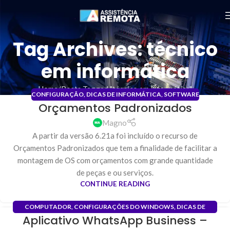
Tag Archives: técnico
em informática
Home
Posts Tagged "técnico em informática"
CONFIGURAÇÃO
,
DICAS DE INFORMÁTICA
,
SOFTWARE
Orçamentos Padronizados
31
JAN
Magno
A partir da versão 6.21a foi incluído o recurso de
Orçamentos Padronizados que tem a finalidade de facilitar a
montagem de OS com orçamentos com grande quantidade
de peças e ou serviços.
CONTINUE READING
COMPUTADOR
,
CONFIGURAÇÕES DO WINDOWS
,
DICAS DE
Aplicativo WhatsApp Business –
INFORMÁTICA
,
INSTALAÇÃO DE PROGRAMAS
,
SOFTWARE
19