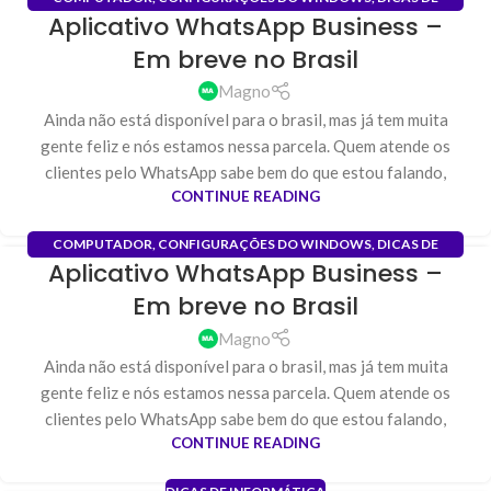
Aplicativo WhatsApp Business –
INFORMÁTICA
,
INSTALAÇÃO DE PROGRAMAS
,
SOFTWARE
19
Em breve no Brasil
JAN
Magno
Ainda não está disponível para o brasil, mas já tem muita
gente feliz e nós estamos nessa parcela. Quem atende os
clientes pelo WhatsApp sabe bem do que estou falando,
CONTINUE READING
COMPUTADOR
,
CONFIGURAÇÕES DO WINDOWS
,
DICAS DE
Aplicativo WhatsApp Business –
INFORMÁTICA
,
INSTALAÇÃO DE PROGRAMAS
,
SOFTWARE
19
Em breve no Brasil
JAN
Magno
Ainda não está disponível para o brasil, mas já tem muita
gente feliz e nós estamos nessa parcela. Quem atende os
clientes pelo WhatsApp sabe bem do que estou falando,
CONTINUE READING