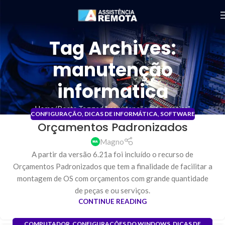
Tag Archives:
manutenção
informatica
Home
Posts Tagged "manutenção informatica"
CONFIGURAÇÃO
,
DICAS DE INFORMÁTICA
,
SOFTWARE
Orçamentos Padronizados
31
JAN
Magno
A partir da versão 6.21a foi incluído o recurso de
Orçamentos Padronizados que tem a finalidade de facilitar a
montagem de OS com orçamentos com grande quantidade
de peças e ou serviços.
CONTINUE READING
COMPUTADOR
,
CONFIGURAÇÕES DO WINDOWS
,
DICAS DE