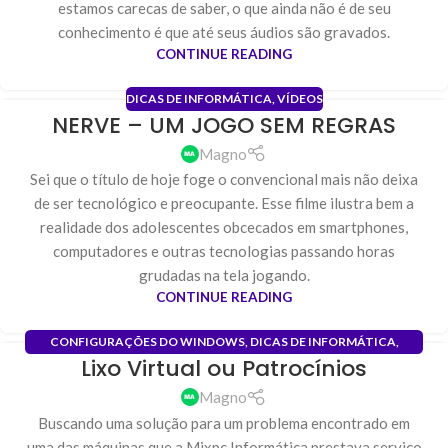
estamos carecas de saber, o que ainda não é de seu
conhecimento é que até seus áudios são gravados.
CONTINUE READING
DICAS DE INFORMÁTICA
,
VÍDEOS
NERVE – UM JOGO SEM REGRAS
29
ABR
Magno
Sei que o título de hoje foge o convencional mais não deixa
de ser tecnológico e preocupante. Esse filme ilustra bem a
realidade dos adolescentes obcecados em smartphones,
computadores e outras tecnologias passando horas
grudadas na tela jogando.
CONTINUE READING
CONFIGURAÇÕES DO WINDOWS
,
DICAS DE INFORMÁTICA
,
Lixo Virtual ou Patrocínios
INSTALAÇÃO
,
OTIMIZAÇÃO DE SISTEMA
,
REDES
,
REDES DE
01
COMPUTADORES
,
SUPORTE REMOTO
DEZ
Magno
Buscando uma solução para um problema encontrado em
uma das máquinas que a Mixpc Informática prestava serviço