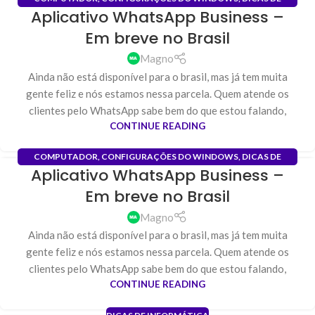
Aplicativo WhatsApp Business –
INFORMÁTICA
,
INSTALAÇÃO DE PROGRAMAS
,
SOFTWARE
19
Em breve no Brasil
JAN
Magno
Ainda não está disponível para o brasil, mas já tem muita
gente feliz e nós estamos nessa parcela. Quem atende os
clientes pelo WhatsApp sabe bem do que estou falando,
CONTINUE READING
COMPUTADOR
,
CONFIGURAÇÕES DO WINDOWS
,
DICAS DE
Aplicativo WhatsApp Business –
INFORMÁTICA
,
INSTALAÇÃO DE PROGRAMAS
,
SOFTWARE
19
Em breve no Brasil
JAN
Magno
Ainda não está disponível para o brasil, mas já tem muita
gente feliz e nós estamos nessa parcela. Quem atende os
clientes pelo WhatsApp sabe bem do que estou falando,
CONTINUE READING