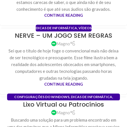
estamos carecas de saber, o que ainda não é de seu
conhecimento é que até seus áudios são gravados.
CONTINUE READING
DICAS DE INFORMÁTICA
,
VÍDEOS
NERVE – UM JOGO SEM REGRAS
29
ABR
Magno
Sei que o título de hoje foge o convencional mais não deixa
de ser tecnológico e preocupante. Esse filme ilustra bem a
realidade dos adolescentes obcecados em smartphones,
computadores e outras tecnologias passando horas
grudadas na tela jogando.
CONTINUE READING
CONFIGURAÇÕES DO WINDOWS
,
DICAS DE INFORMÁTICA
,
Lixo Virtual ou Patrocínios
INSTALAÇÃO
,
OTIMIZAÇÃO DE SISTEMA
,
REDES
,
REDES DE
01
COMPUTADORES
,
SUPORTE REMOTO
DEZ
Magno
Buscando uma solução para um problema encontrado em
uma das máquinas que a Mixpc Informática prestava serviço