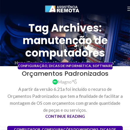
Tag Archives:
manutenção de
computadores
Home
Posts Tagged "manutenção de computadores"
CONFIGURAÇÃO
,
DICAS DE INFORMÁTICA
,
SOFTWARE
Orçamentos Padronizados
31
JAN
Magno
A partir da versão 6.21a foi incluído o recurso de
Orçamentos Padronizados que tem a finalidade de facilitar a
montagem de OS com orçamentos com grande quantidade
de peças e ou serviços.
CONTINUE READING
COMPUTADOR
,
CONFIGURAÇÕES DO WINDOWS
,
DICAS DE