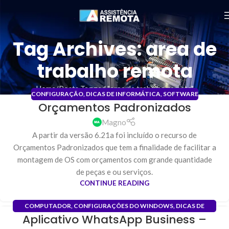
Tag Archives: area de
trabalho remota
Home
Posts Tagged "area de trabalho remota"
CONFIGURAÇÃO
,
DICAS DE INFORMÁTICA
,
SOFTWARE
Orçamentos Padronizados
31
JAN
Magno
A partir da versão 6.21a foi incluído o recurso de
Orçamentos Padronizados que tem a finalidade de facilitar a
montagem de OS com orçamentos com grande quantidade
de peças e ou serviços.
CONTINUE READING
COMPUTADOR
,
CONFIGURAÇÕES DO WINDOWS
,
DICAS DE
Aplicativo WhatsApp Business –
INFORMÁTICA
,
INSTALAÇÃO DE PROGRAMAS
,
SOFTWARE
19