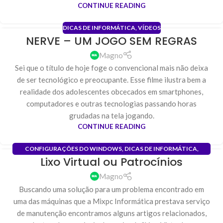
CONTINUE READING
DICAS DE INFORMÁTICA
,
VÍDEOS
NERVE – UM JOGO SEM REGRAS
29
ABR
Magno
Sei que o título de hoje foge o convencional mais não deixa
de ser tecnológico e preocupante. Esse filme ilustra bem a
realidade dos adolescentes obcecados em smartphones,
computadores e outras tecnologias passando horas
grudadas na tela jogando.
CONTINUE READING
CONFIGURAÇÕES DO WINDOWS
,
DICAS DE INFORMÁTICA
,
Lixo Virtual ou Patrocínios
INSTALAÇÃO
,
OTIMIZAÇÃO DE SISTEMA
,
REDES
,
REDES DE
01
COMPUTADORES
,
SUPORTE REMOTO
DEZ
Magno
Buscando uma solução para um problema encontrado em
uma das máquinas que a Mixpc Informática prestava serviço
de manutenção encontramos alguns artigos relacionados,