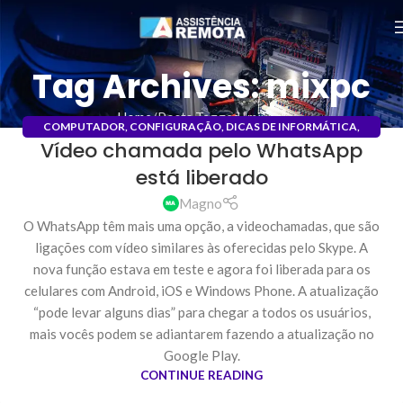
Tag Archives: mixpc
Home
Posts Tagged "mixpc"
COMPUTADOR
,
CONFIGURAÇÃO
,
DICAS DE INFORMÁTICA
,
Vídeo chamada pelo WhatsApp
SOFTWARE
18
está liberado
NOV
Magno
O WhatsApp têm mais uma opção, a videochamadas, que são
ligações com vídeo similares às oferecidas pelo Skype. A
nova função estava em teste e agora foi liberada para os
celulares com Android, iOS e Windows Phone. A atualização
“pode levar alguns dias” para chegar a todos os usuários,
mais vocês podem se adiantarem fazendo a atualização no
Google Play.
CONTINUE READING