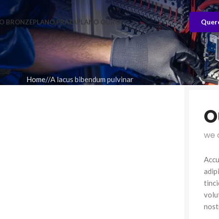
Quer
O BRONZE
PLANO PRATA
PLANO OURO
Home
A lacus bibendum pulvinar
O
we 
Accu
adip
tinc
volu
nost