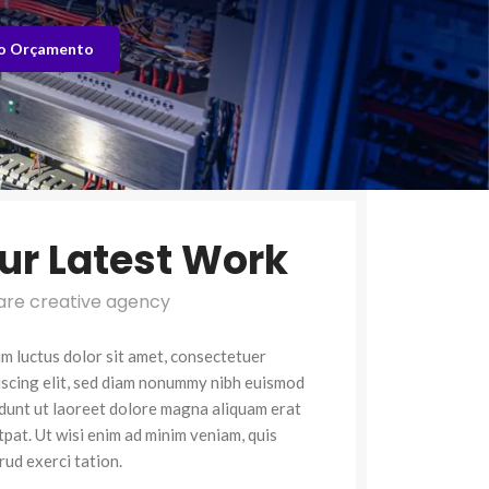
o Orçamento
ur Latest Work
are creative agency
m luctus dolor sit amet, consectetuer
iscing elit, sed diam nonummy nibh euismod
idunt ut laoreet dolore magna aliquam erat
tpat. Ut wisi enim ad minim veniam, quis
rud exerci tation.